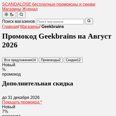
SCANDAL
O
SE
бесплатные промокоды и скидки
Магазины
Журнал
Поиск магазинов
Главная
/
Магазины
/
Geekbrains
Промокод Geekbrains на Август
2026
Все предложения
14
Промокоды
2
Скидки
12
Новый
%
промокод
Дополнительная скидка
до 31 декабря 2026
Показать промокод
*
Новый
7%