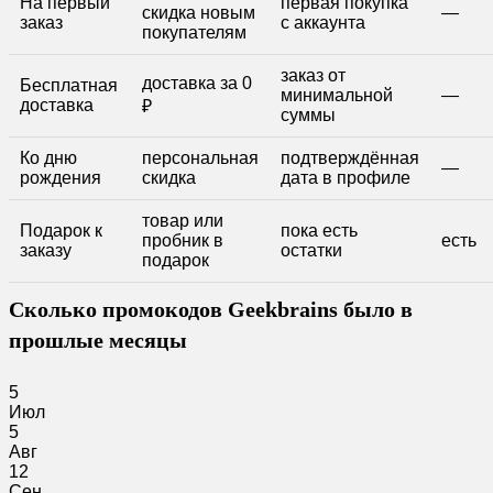
На первый
первая покупка
скидка новым
—
заказ
с аккаунта
покупателям
заказ от
доставка за 0
Бесплатная
минимальной
—
доставка
₽
суммы
Ко дню
персональная
подтверждённая
—
рождения
скидка
дата в профиле
товар или
Подарок к
пока есть
пробник в
есть
заказу
остатки
подарок
Сколько промокодов Geekbrains было в
прошлые месяцы
5
Июл
5
Авг
12
Сен