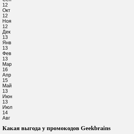
12
Окт
12
Ноя
12
Дек
13
Янв
13
Фев
13
Мар
16
Апр
15
Май
13
Июн
13
Июл
14
Авг
Какая выгода у промокодов Geekbrains