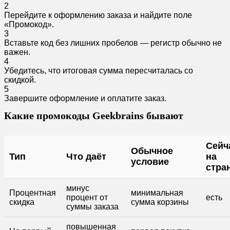
2
Перейдите к оформлению заказа и найдите поле
«Промокод».
3
Вставьте код без лишних пробелов — регистр обычно не
важен.
4
Убедитесь, что итоговая сумма пересчиталась со
скидкой.
5
Завершите оформление и оплатите заказ.
Какие промокоды Geekbrains бывают
Сейч
Обычное
Тип
Что даёт
на
условие
стра
минус
Процентная
минимальная
процент от
есть
скидка
сумма корзины
суммы заказа
повышенная