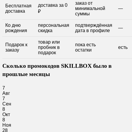
заказ от
доставка за 0
Бесплатная
минимальной
—
доставка
₽
суммы
Ко дню
персональная
подтверждённая
—
рождения
скидка
дата в профиле
товар или
Подарок к
пока есть
пробник в
есть
заказу
остатки
подарок
Сколько промокодов SKILLBOX было в
прошлые месяцы
7
Авг
7
Сен
8
Окт
8
Ноя
28