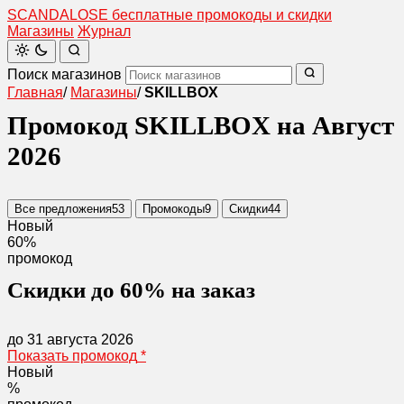
SCANDAL
O
SE
бесплатные промокоды и скидки
Магазины
Журнал
Поиск магазинов
Главная
/
Магазины
/
SKILLBOX
Промокод SKILLBOX на Август
2026
Все предложения
53
Промокоды
9
Скидки
44
Новый
60%
промокод
Скидки до 60% на заказ
до 31 августа 2026
Показать промокод
*
Новый
%