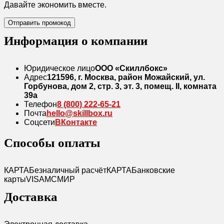
Давайте экономить вместе.
Отправить промокод
Информация о компании
Юридическое лицо
ООО «Скиллбокс»
Адрес
121596, г. Москва, район Можайский, ул.
Горбунова, дом 2, стр. 3, эт. 3, помещ. II, комната
39а
Телефон
8 (800) 222-65-21
Почта
hello@skillbox.ru
Соцсети
ВКонтакте
Способы оплаты
КАРТА
Безналичный расчёт
КАРТА
Банковские
карты
VISA
MC
МИР
Доставка