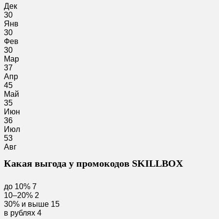
Дек
30
Янв
30
Фев
30
Мар
37
Апр
45
Май
35
Июн
36
Июл
53
Авг
Какая выгода у промокодов SKILLBOX
до 10%
7
10–20%
2
30% и выше
15
в рублях
4