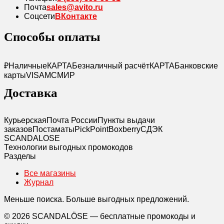
Почта
sales@avito.ru
Соцсети
ВКонтакте
Способы оплаты
₽
Наличные
КАРТА
Безналичный расчёт
КАРТА
Банковские
карты
VISA
MC
МИР
Доставка
Курьерская
Почта России
Пункты выдачи
заказов
Постаматы
PickPoint
Boxberry
СДЭК
SCANDAL
O
SE
Технологии выгодных промокодов
Разделы
Все магазины
Журнал
Меньше поиска. Больше выгодных предложений.
© 2026 SCANDALÖSE — бесплатные промокоды и