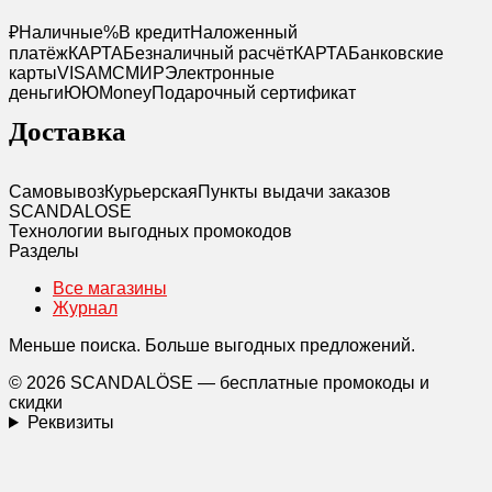
₽
Наличные
%
В кредит
Наложенный
платёж
КАРТА
Безналичный расчёт
КАРТА
Банковские
карты
VISA
MC
МИР
Электронные
деньги
Ю
ЮMoney
Подарочный сертификат
Доставка
Самовывоз
Курьерская
Пункты выдачи заказов
SCANDAL
O
SE
Технологии выгодных промокодов
Разделы
Все магазины
Журнал
Меньше поиска. Больше выгодных предложений.
© 2026 SCANDALÖSE — бесплатные промокоды и
скидки
Реквизиты